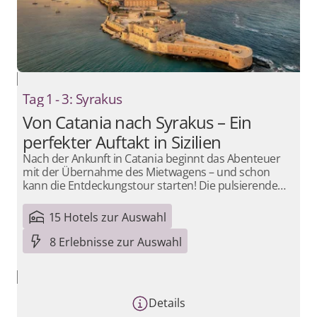
Tag 1 - 3: Syrakus
Von Catania nach Syrakus – Ein
perfekter Auftakt in Sizilien
Nach der Ankunft in Catania beginnt das Abenteuer
mit der Übernahme des Mietwagens – und schon
kann die Entdeckungstour starten! Die pulsierende
Stadt am Fuße des Ätna empfängt dich mit lebhaften
Plätzen, barocker Architektur und authentischem
15 Hotels zur Auswahl
sizilianischem Flair. Ein erster Spaziergang führt dich
zum Piazza del Duomo, wo der berühmte
8 Erlebnisse zur Auswahl
Elefantenbrunnen als Wahrzeichen der Stadt thront.
Entlang der eleganten Via Etnea reihen sich
historische Palazzi und kleine Cafés aneinander – der
perfekte Ort, um das italienische Dolce Vita zu
Details
genießen. Ein besonderes Highlight ist der Besuch des