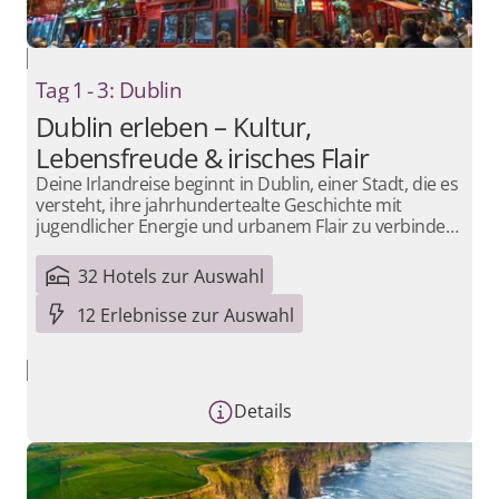
Tag 1 - 3: Dublin
Dublin erleben – Kultur,
Lebensfreude & irisches Flair
Deine Irlandreise beginnt in Dublin, einer Stadt, die es
versteht, ihre jahrhundertealte Geschichte mit
jugendlicher Energie und urbanem Flair zu verbinden.
Hier kannst du durch die verwinkelten Gassen der
Altstadt schlendern, beeindruckende Gebäude wie
32 Hotels zur Auswahl
das Trinity College mit seiner weltberühmten
Bibliothek besuchen oder in einem der zahlreichen
12 Erlebnisse zur Auswahl
Museen tiefer in die bewegte Vergangenheit des
Landes eintauchen. Doch Dublin ist weit mehr als
Geschichte: In Vierteln wie Temple Bar erlebst du die
lebendige Seite der Stadt – mit Musik an jeder
Details
Straßenecke, gemütlichen Pubs, kreativen Boutiquen
und einer kulinarischen Szene, die Tradition und
Moderne wunderbar vereint. Genieße ein frisch
gezapftes Guinness, lausche der Live-Musik in einem