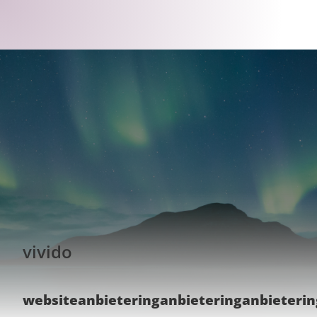
vivido
website
anbietering
anbietering
anbieterin